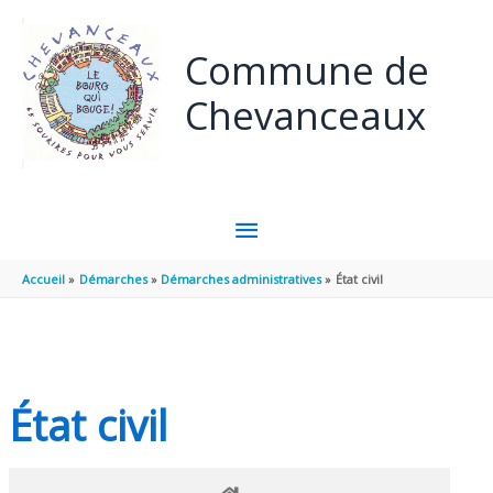
Panneau de gestion des cookies
Aller au contenu
Aller au pied de page
Commune de
Chevanceaux
MENU
PRINCIPAL
Accueil
Démarches
Démarches administratives
État civil
État civil