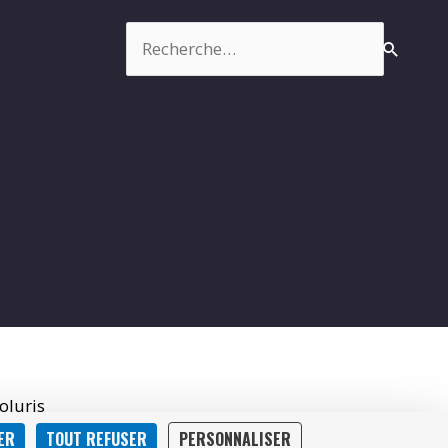
Rechercher :
oluris
ER
TOUT REFUSER
PERSONNALISER