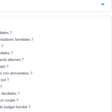
liales ?
stations familiales ?
 ?
liales ?
garde alternée ?
aje) ?
ales non demandées ?
tort ?
 ?
 familiales ?
 un couple ?
du budget familial ?