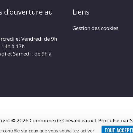
s d’ouverture au
Liens
Gestion des cookies
rcredi et Vendredi de 9h
e 14h à 17h
udi et Samedi : de 9h à
right © 2026
Commune de Chevanceaux
| Propulsé par S
TOUT ACCEPT
le contrôle sur ceux que vous souhaitez activer.