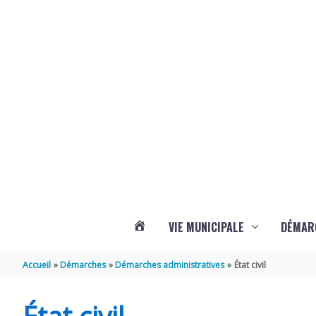
Aller au contenu
Aller au pied de page
Panneau de gestion des cookies
VIE MUNICIPALE
DÉMAR
ACTUALITÉS
Accueil
Démarches
Démarches administratives
État civil
DE
État civil