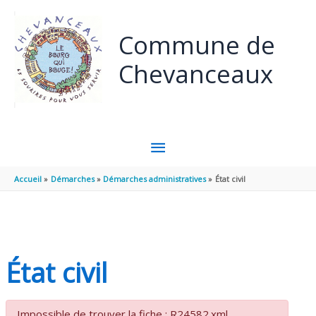
Panneau de gestion des cookies
Aller au contenu
Aller au pied de page
Commune de
Chevanceaux
MENU
PRINCIPAL
Accueil
Démarches
Démarches administratives
État civil
État civil
Impossible de trouver la fiche : R24582.xml