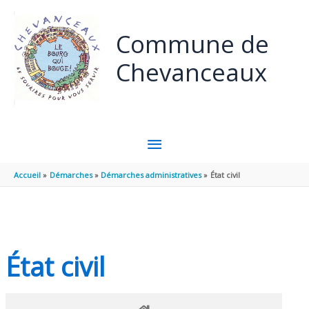
Panneau de gestion des cookies
Aller au contenu
Aller au pied de page
Commune de
Chevanceaux
MENU
PRINCIPAL
Accueil
Démarches
Démarches administratives
État civil
État civil