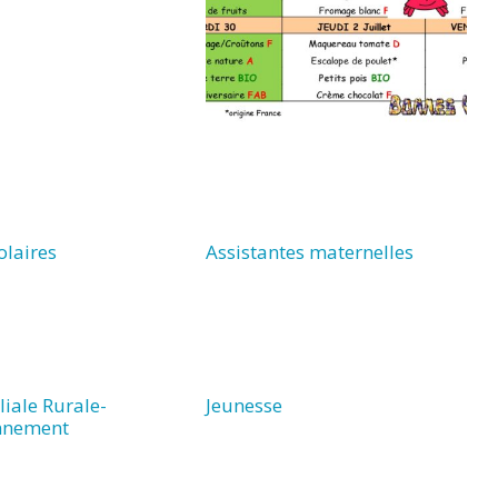
olaires
Assistantes maternelles
iale Rurale-
Jeunesse
onnement