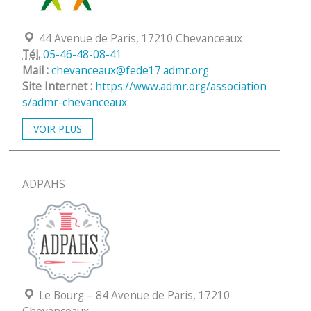
Localisation :
44 Avenue de Paris, 17210 Chevanceaux
Tél.
05-46-48-08-41
Mail :
chevanceaux@fede17.admr.org
Site Internet :
https://www.admr.org/association
s/admr-chevanceaux
VOIR PLUS
ADPAHS
Localisation :
Le Bourg – 84 Avenue de Paris, 17210
Chevanceaux