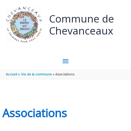
Panneau de gestion des cookies
Aller au contenu
Aller au pied de page
Commune de
Chevanceaux
MENU
PRINCIPAL
Accueil
Vie de la commune
Associations
Associations