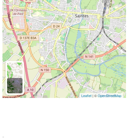
Leaflet
| ©
OpenStreetMap