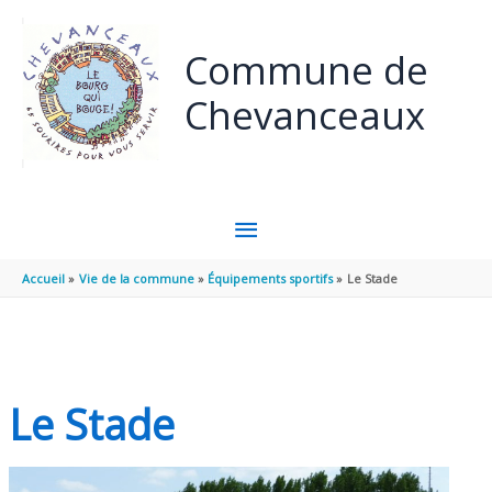
Panneau de gestion des cookies
Aller au contenu
Aller au pied de page
Commune de
Chevanceaux
MENU
PRINCIPAL
Accueil
Vie de la commune
Équipements sportifs
Le Stade
Le Stade