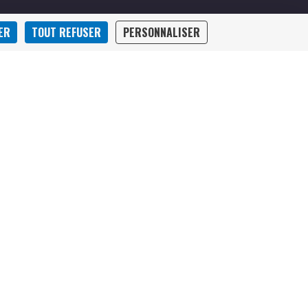
ER
TOUT REFUSER
PERSONNALISER
Rechercher :
oluris