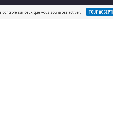
TOUT ACCEPT
le contrôle sur ceux que vous souhaitez activer.
s d’ouverture au
Liens
Gestion des cookies
rcredi et Vendredi de 9h
e 14h à 17h
udi et Samedi : de 9h à
right © 2026
Commune de Chevanceaux
| Propulsé par S