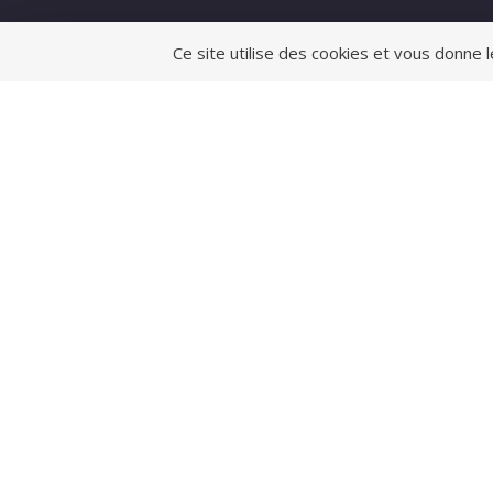
Ce site utilise des cookies et vous donne 
Mairie de Chevanceaux
Horaire
public :
Mairie de Chevanceaux
Place de la Mairie, 17210
Lundi – Me
CHEVANCEAUX
à 12h et d
Mardi – Je
Tél : 05 46 04 60 09
12h
Fax : 05 46 04 66 30
Nous contacter
Copy