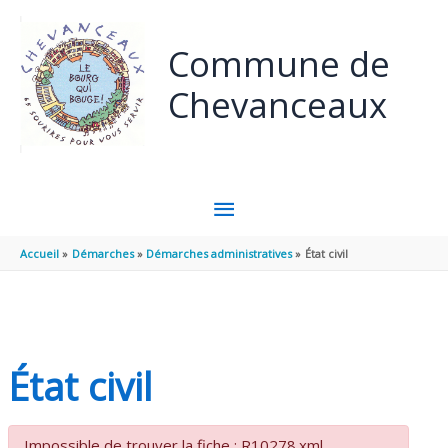
Panneau de gestion des cookies
Aller au contenu
Aller au pied de page
Commune de
Chevanceaux
MENU
PRINCIPAL
Accueil
Démarches
Démarches administratives
État civil
État civil
Impossible de trouver la fiche : R10278.xml