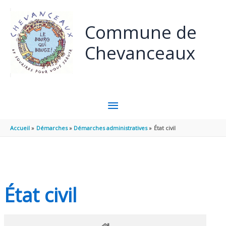
Panneau de gestion des cookies
Aller au contenu
Aller au pied de page
Commune de
Chevanceaux
MENU
PRINCIPAL
Accueil
Démarches
Démarches administratives
État civil
État civil