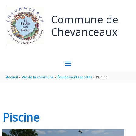
Panneau de gestion des cookies
Aller au contenu
Aller au pied de page
Commune de
Chevanceaux
MENU
PRINCIPAL
Accueil
Vie de la commune
Équipements sportifs
Piscine
Piscine