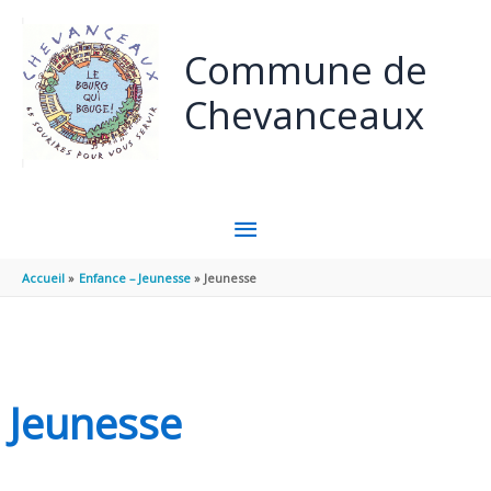
Panneau de gestion des cookies
Aller au contenu
Aller au pied de page
Commune de
Chevanceaux
MENU
PRINCIPAL
Accueil
Enfance – Jeunesse
Jeunesse
Jeunesse