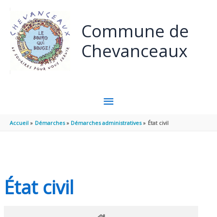
Panneau de gestion des cookies
Aller au contenu
Aller au pied de page
Commune de
Chevanceaux
MENU
PRINCIPAL
Accueil
Démarches
Démarches administratives
État civil
État civil