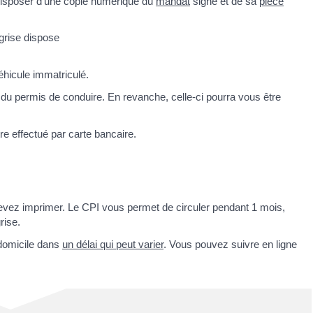
 disposer d'une copie numérique du
mandat
signé et de sa
pièce
 grise dispose
éhicule immatriculé.
du permis de conduire. En revanche, celle-ci pourra vous être
re effectué par carte bancaire.
 devez imprimer. Le CPI vous permet de circuler pendant 1 mois,
rise.
domicile dans
un délai qui peut varier
. Vous pouvez suivre en ligne