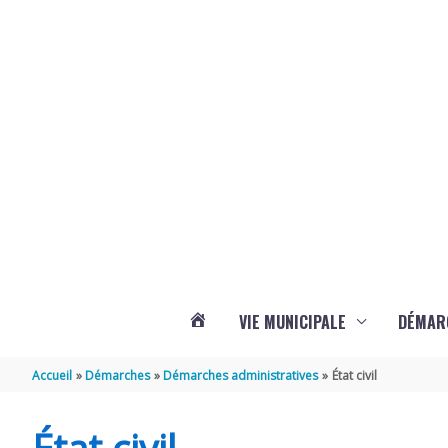
Aller au contenu
Aller au pied de page
Panneau de gestion des cookies
VIE MUNICIPALE
DÉMAR
ACTUALITÉS
Accueil
Démarches
Démarches administratives
État civil
DE
État civil