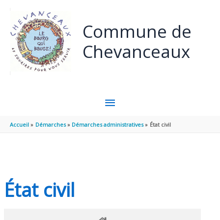
Panneau de gestion des cookies
Aller au contenu
Aller au pied de page
Commune de
Chevanceaux
MENU
PRINCIPAL
Accueil
Démarches
Démarches administratives
État civil
État civil