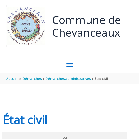
Panneau de gestion des cookies
Aller au contenu
Aller au pied de page
Commune de
Chevanceaux
MENU
PRINCIPAL
Accueil
Démarches
Démarches administratives
État civil
État civil