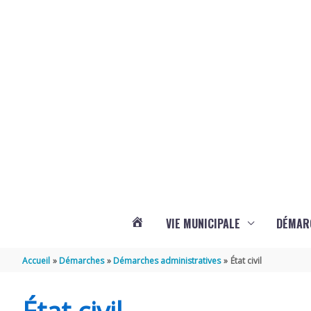
Aller au contenu
Aller au pied de page
Panneau de gestion des cookies
VIE MUNICIPALE
DÉMAR
ACTUALITÉS
Accueil
Démarches
Démarches administratives
État civil
DE
État civil