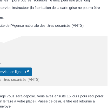
ns les 7
jours ouvrés
. Toutefois, le délai peut être plus long
rvice instructeur (la fabrication de la carte grise ne pourra être
nt.
ite de l'Agence nationale des titres sécurisés (ANTS) :
.
ervice en ligne
s titres sécurisés (ANTS)
sage vous sera déposé. Vous avez ensuite 15 jours pour récupérer
e faire à votre place). Passé ce délai, le titre est retourné à
renvoyé.