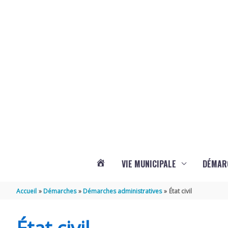
Aller au contenu
Aller au pied de page
Panneau de gestion des cookies
VIE MUNICIPALE
DÉMAR
ACTUALITÉS
Accueil
Démarches
Démarches administratives
État civil
DE
État civil