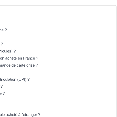
as ?
 ?
hicules) ?
on acheté en France ?
mande de carte grise ?
triculation (CPI) ?
é ?
e ?
?
ule acheté à l'étranger ?