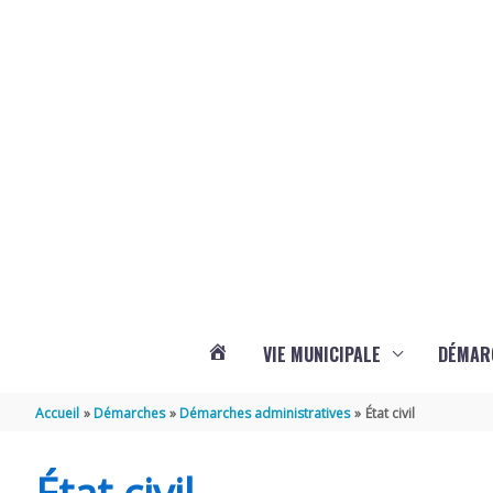
Aller au contenu
Aller au pied de page
Panneau de gestion des cookies
VIE MUNICIPALE
DÉMAR
ACTUALITÉS
Accueil
Démarches
Démarches administratives
État civil
DE
État civil