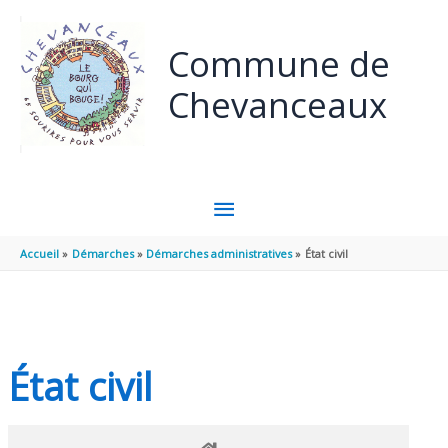
Panneau de gestion des cookies
Aller au contenu
Aller au pied de page
Commune de
Chevanceaux
MENU
PRINCIPAL
Accueil
Démarches
Démarches administratives
État civil
État civil