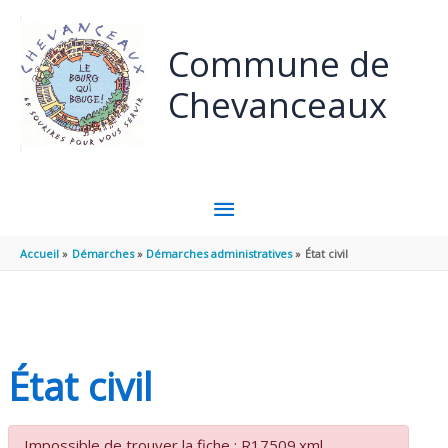
Panneau de gestion des cookies
Aller au contenu
Aller au pied de page
Commune de
Chevanceaux
MENU
PRINCIPAL
Accueil
Démarches
Démarches administratives
État civil
État civil
Impossible de trouver la fiche : R17509.xml