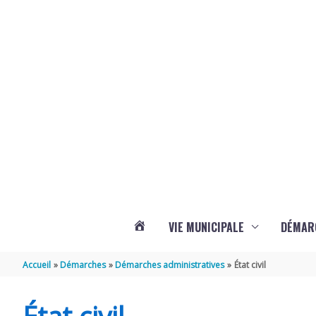
Aller au contenu
Aller au pied de page
Panneau de gestion des cookies
VIE MUNICIPALE
DÉMAR
ACTUALITÉS
Accueil
Démarches
Démarches administratives
État civil
DE
État civil