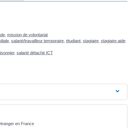
ade
,
mission de volontariat
iliale
,
salarié/travailleur temporaire
,
étudiant
,
stagiaire
,
stagiaire aide
aisonnier
,
salarié détaché ICT
 étranger en France