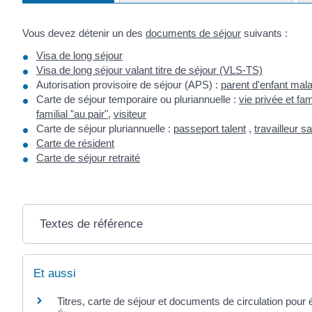
Vous devez détenir un des
documents de séjour
suivants :
Visa de long séjour
Visa de long séjour valant titre de séjour (VLS-TS)
Autorisation provisoire de séjour (APS) :
parent d'enfant mal
Carte de séjour temporaire ou pluriannuelle :
vie privée et fam
familial "au pair"
,
visiteur
Carte de séjour pluriannuelle :
passeport talent
,
travailleur s
Carte de résident
Carte de séjour retraité
Textes de référence
Et aussi
Titres, carte de séjour et documents de circulation pour