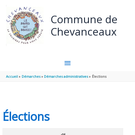
Panneau de gestion des cookies
Aller au contenu
Aller au pied de page
Commune de
Chevanceaux
MENU
PRINCIPAL
Accueil
Démarches
Démarches administratives
Élections
Élections