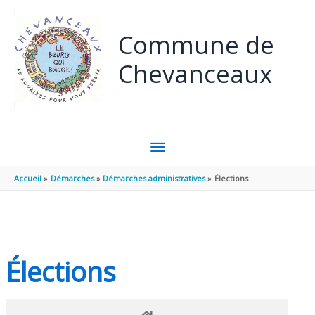
Panneau de gestion des cookies
Aller au contenu
Aller au pied de page
Commune de
Chevanceaux
MENU
PRINCIPAL
Accueil
Démarches
Démarches administratives
Élections
Élections