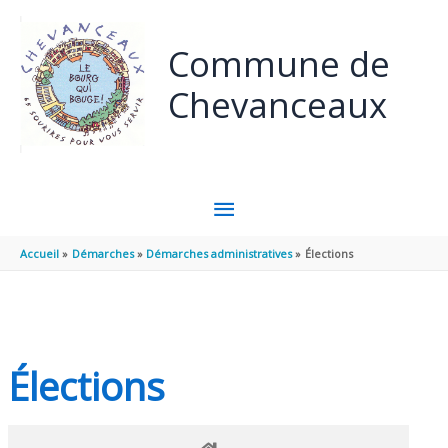
Panneau de gestion des cookies
Aller au contenu
Aller au pied de page
Commune de
Chevanceaux
MENU
PRINCIPAL
Accueil
Démarches
Démarches administratives
Élections
Élections