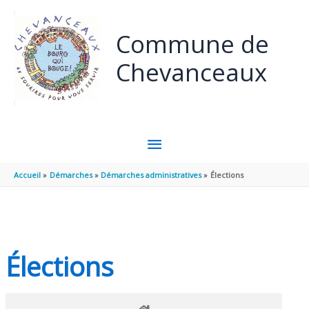
Panneau de gestion des cookies
Aller au contenu
Aller au pied de page
Commune de
Chevanceaux
MENU
PRINCIPAL
Accueil
Démarches
Démarches administratives
Élections
Élections