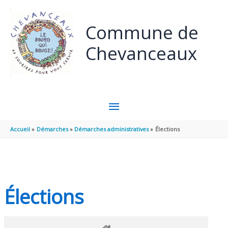
Panneau de gestion des cookies
Aller au contenu
Aller au pied de page
Commune de
Chevanceaux
MENU
PRINCIPAL
Accueil
Démarches
Démarches administratives
Élections
Élections