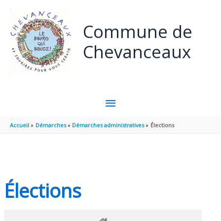
Panneau de gestion des cookies
Aller au contenu
Aller au pied de page
Commune de
Chevanceaux
MENU
PRINCIPAL
Accueil
Démarches
Démarches administratives
Élections
Élections