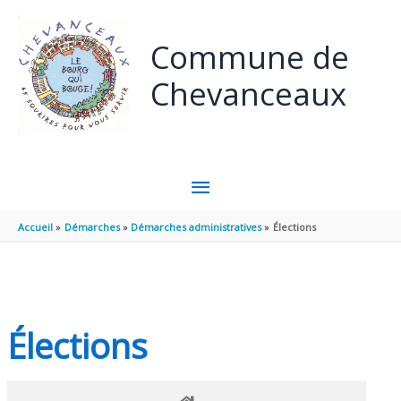
Panneau de gestion des cookies
Aller au contenu
Aller au pied de page
Commune de
Chevanceaux
MENU
PRINCIPAL
Accueil
Démarches
Démarches administratives
Élections
Élections