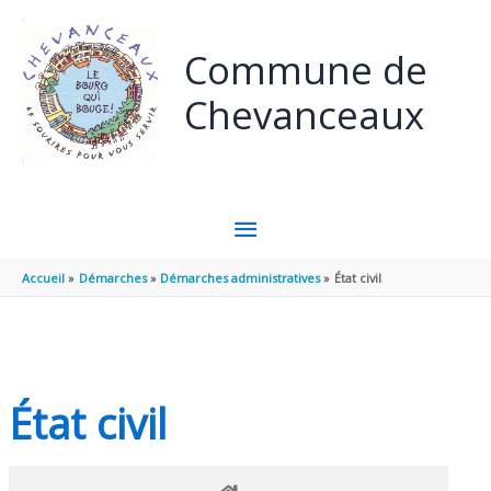
Panneau de gestion des cookies
Aller au contenu
Aller au pied de page
Commune de
Chevanceaux
MENU
PRINCIPAL
Accueil
Démarches
Démarches administratives
État civil
État civil