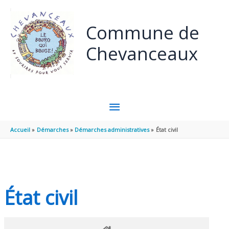
Panneau de gestion des cookies
Aller au contenu
Aller au pied de page
Commune de
Chevanceaux
MENU
PRINCIPAL
Accueil
Démarches
Démarches administratives
État civil
État civil