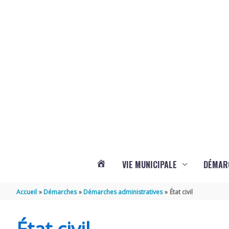
Aller au contenu
Aller au pied de page
Panneau de gestion des cookies
VIE MUNICIPALE
DÉMAR
ACTUALITÉS
Accueil
Démarches
Démarches administratives
État civil
DE
État civil