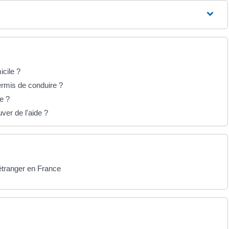
icile ?
ermis de conduire ?
e ?
er de l'aide ?
 étranger en France