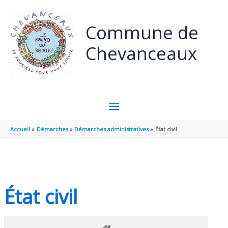
Panneau de gestion des cookies
Aller au contenu
Aller au pied de page
Commune de
Chevanceaux
MENU
PRINCIPAL
Accueil
Démarches
Démarches administratives
État civil
État civil