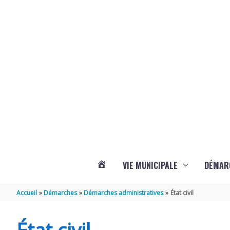
Aller au contenu
Aller au pied de page
Panneau de gestion des cookies
VIE MUNICIPALE
DÉMAR
ACTUALITÉS
Accueil
Démarches
Démarches administratives
État civil
DE
État civil