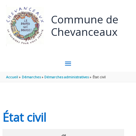
Panneau de gestion des cookies
Aller au contenu
Aller au pied de page
Commune de
Chevanceaux
MENU
PRINCIPAL
Accueil
Démarches
Démarches administratives
État civil
État civil