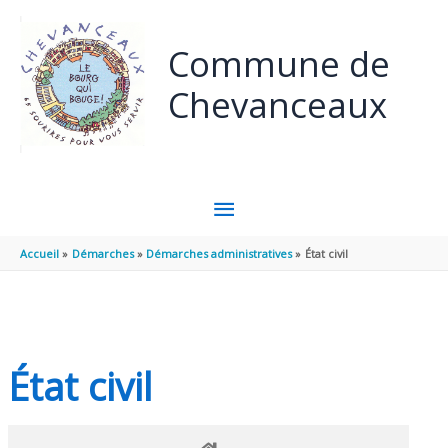
Panneau de gestion des cookies
Aller au contenu
Aller au pied de page
Commune de
Chevanceaux
MENU
PRINCIPAL
Accueil
Démarches
Démarches administratives
État civil
État civil