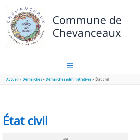
Panneau de gestion des cookies
Aller au contenu
Aller au pied de page
Commune de
Chevanceaux
MENU
PRINCIPAL
Accueil
Démarches
Démarches administratives
État civil
État civil