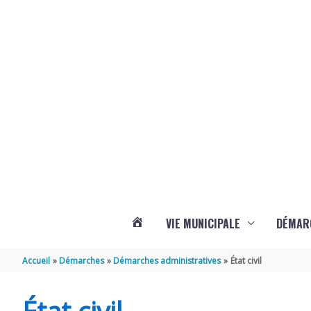
Aller au contenu
Aller au pied de page
Panneau de gestion des cookies
VIE MUNICIPALE
DÉMAR
ACTUALITÉS
Accueil
Démarches
Démarches administratives
État civil
DE
État civil