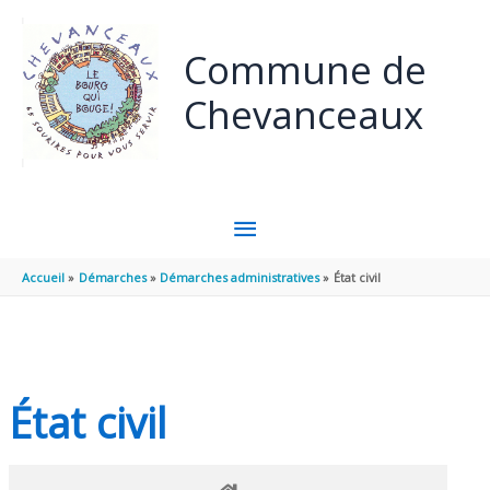
Panneau de gestion des cookies
Aller au contenu
Aller au pied de page
Commune de
Chevanceaux
MENU
PRINCIPAL
Accueil
Démarches
Démarches administratives
État civil
État civil