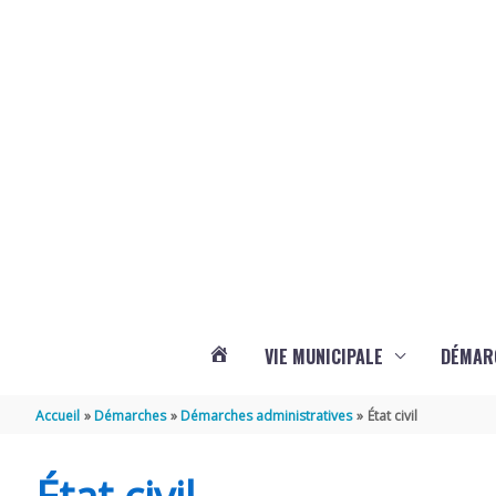
Aller au contenu
Aller au pied de page
Panneau de gestion des cookies
VIE MUNICIPALE
DÉMAR
ACTUALITÉS
Accueil
Démarches
Démarches administratives
État civil
DE
État civil