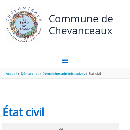
Panneau de gestion des cookies
Aller au contenu
Aller au pied de page
Commune de
Chevanceaux
MENU
PRINCIPAL
Accueil
Démarches
Démarches administratives
État civil
État civil