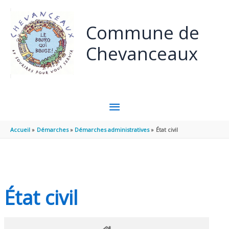
Panneau de gestion des cookies
Aller au contenu
Aller au pied de page
Commune de
Chevanceaux
MENU
PRINCIPAL
Accueil
Démarches
Démarches administratives
État civil
État civil