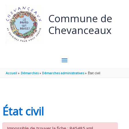
Panneau de gestion des cookies
Aller au contenu
Aller au pied de page
Commune de
Chevanceaux
MENU
PRINCIPAL
Accueil
Démarches
Démarches administratives
État civil
État civil
Impossible de trouver la fiche : R45485.xml