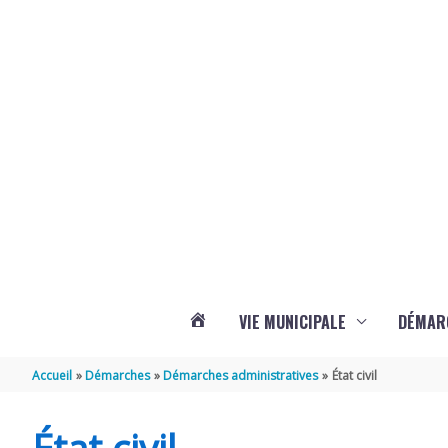
Aller au contenu
Aller au pied de page
Panneau de gestion des cookies
VIE MUNICIPALE
DÉMAR
ACTUALITÉS
Accueil
Démarches
Démarches administratives
État civil
DE
État civil