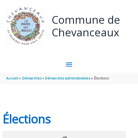
Panneau de gestion des cookies
Aller au contenu
Aller au pied de page
Commune de
Chevanceaux
MENU
PRINCIPAL
Accueil
Démarches
Démarches administratives
Élections
Élections