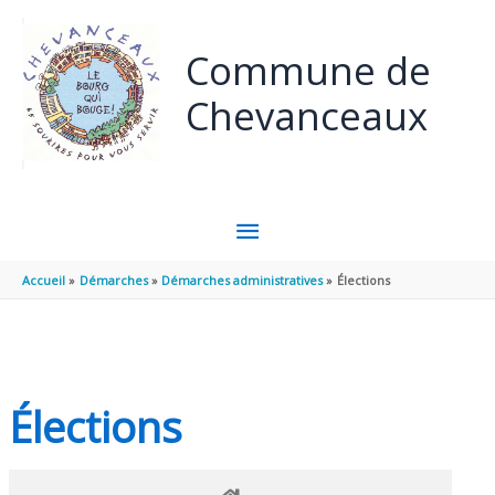
Panneau de gestion des cookies
Aller au contenu
Aller au pied de page
Commune de
Chevanceaux
MENU
PRINCIPAL
Accueil
Démarches
Démarches administratives
Élections
Élections