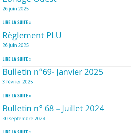
26 juin 2025
ZONAGE
LIRE LA SUITE »
OUEST
Règlement PLU
26 juin 2025
RÈGLEMENT
LIRE LA SUITE »
PLU
Bulletin n°69- Janvier 2025
3 février 2025
BULLETIN
LIRE LA SUITE »
N°69-
Bulletin n° 68 – Juillet 2024
JANVIER
2025
30 septembre 2024
BULLETIN
LIRE LA SUITE »