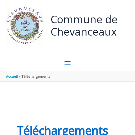
Aller au contenu
Aller au pied de page
Commune de
Chevanceaux
MENU
PRINCIPAL
Accueil
Téléchargements
Téléchargements