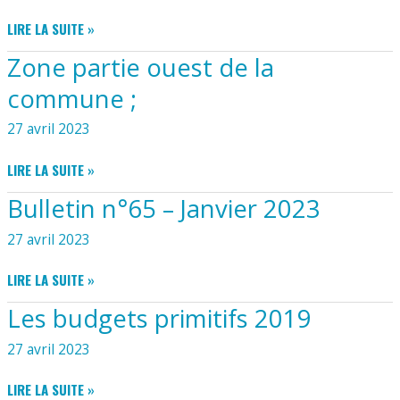
ZONE
LIRE LA SUITE »
PARTIE
Zone partie ouest de la
EST
DE
commune ;
LA
COMMUNE
27 avril 2023
ZONE
LIRE LA SUITE »
PARTIE
Bulletin n°65 – Janvier 2023
OUEST
DE
27 avril 2023
LA
COMMUNE
BULLETIN
LIRE LA SUITE »
;
N°65
Les budgets primitifs 2019
–
JANVIER
27 avril 2023
2023
LES
LIRE LA SUITE »