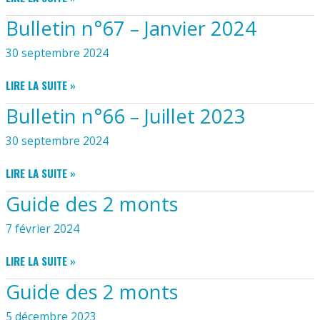
N°
Bulletin n°67 – Janvier 2024
68
–
30 septembre 2024
JUILLET
2024
BULLETIN
LIRE LA SUITE »
N°67
Bulletin n°66 – Juillet 2023
–
JANVIER
30 septembre 2024
2024
BULLETIN
LIRE LA SUITE »
N°66
Guide des 2 monts
–
JUILLET
7 février 2024
2023
GUIDE
LIRE LA SUITE »
DES
Guide des 2 monts
2
MONTS
5 décembre 2023