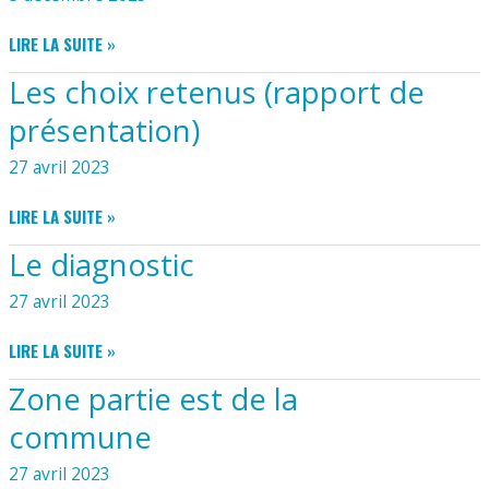
GUIDE
LIRE LA SUITE »
DES
Les choix retenus (rapport de
2
MONTS
présentation)
27 avril 2023
LES
LIRE LA SUITE »
CHOIX
Le diagnostic
RETENUS
(RAPPORT
27 avril 2023
DE
PRÉSENTATION)
LE
LIRE LA SUITE »
DIAGNOSTIC
Zone partie est de la
commune
27 avril 2023