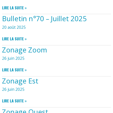
LE
LIRE LA SUITE »
GUIDE
Bulletin n°70 – Juillet 2025
DE
LA
20 août 2025
MOBILITÉ
EN
BULLETIN
LIRE LA SUITE »
HAUTE-
N°70
SAINTONGE
Zonage Zoom
–
JUILLET
26 juin 2025
2025
ZONAGE
LIRE LA SUITE »
ZOOM
Zonage Est
26 juin 2025
ZONAGE
LIRE LA SUITE »
EST
Zonage Ouest