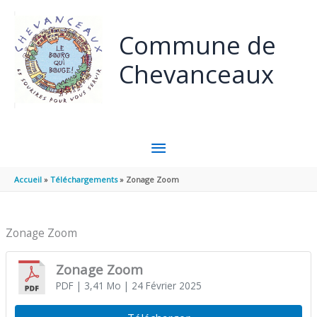
Aller au contenu
Aller au pied de page
Commune de
Chevanceaux
MENU
PRINCIPAL
Accueil
Téléchargements
Zonage Zoom
Zonage Zoom
Zonage Zoom
PDF
| 3,41 Mo
| 24 Février 2025