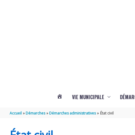
Aller au contenu
Aller au pied de page
Panneau de gestion des cookies
VIE MUNICIPALE
DÉMAR
ACTUALITÉS
Accueil
Démarches
Démarches administratives
État civil
DE
État civil