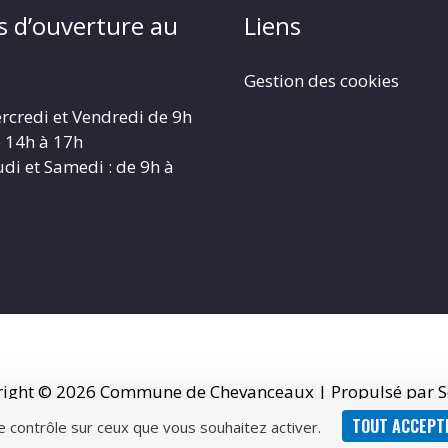
s d’ouverture au
Liens
Gestion des cookies
rcredi et Vendredi de 9h
e 14h à 17h
udi et Samedi : de 9h à
right © 2026
Commune de Chevanceaux
| Propulsé par S
TOUT ACCEPT
le contrôle sur ceux que vous souhaitez activer.